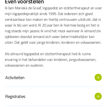
Even voorstellen
Ik ben Marieke de Graaf, logopedist en stottertherapeut en voer 
mijn logopediepraktijk sinds 1995. Dat iedereen zich goed 
verstaanbaar kan maken en hierbij vertrouwen uitdrukt, dat is 
waar ik blij van word. Al 20 jaar ben ik hiermee bezig en het is 
nog steeds mijn passie. Ik vind het mooi wanneer ik iemand zie 
opbloeien doordat iemand zich weer beter/makkelijker kan 
uiten. Dat geldt voor jonge kinderen, kinderen en volwassenen.
Als allround logopedist en stottertherapeut heb ik ruime 
ervaring in het behandelen van kinderen, jongvolwassenen, 
volwassenen en ouderen.
Activiteiten
Naast het behandelen, houd ik mij ook bezig met het 
onderhouden van contact met:

Registraties
Ik ben kwaliteitsgeregistreerd in het Kwaliteitsregister 
scholen (peuter-, basis- en middelbare scholen)
