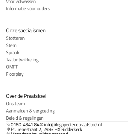
Voor volwassen
Informatie voor ouders
Onze specialismen
Stotteren
Stem
Spraak
Taalontwikkeling
OMFT
Floorplay
Over de Praatstoel
Ons team
Aanmelden & vergoeding
Beleid & regelingen
0180-4341 84
info@logopediedepraatstoel.nl
Pr. Irenestraat 2, 2983 HX Ridderkerk
Maandag t/m vrijdag geopend