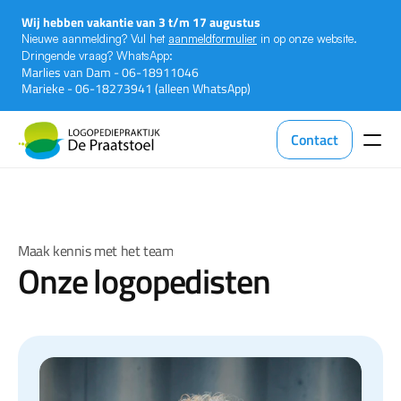
Wij hebben vakantie van 3 t/m 17 augustus
Nieuwe aanmelding? Vul het 
aanmeldformulier
 in op onze website. 
Dringende vraag? WhatsApp:
Marlies van Dam - 06-18911046
Marieke - 06-18273941 (alleen WhatsApp)
Contact
Maak kennis met het team
Onze logopedisten