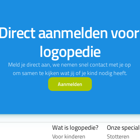
Direct aanmelden voor 
logopedie
Meld je direct aan, we nemen snel contact met je op 
om samen te kijken wat jij of je kind nodig heeft.
Aanmelden
Wat is logopedie?
Onze specia
Voor kinderen
Stotteren