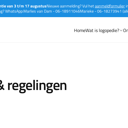
ntie van 3 t/m 17 augustus
Nieuwe aanmelding? Vul het 
aanmeldformulier
 
ag? WhatsApp:
Marlies van Dam - 06-18911046
Marieke - 06-18273941 (al
Home
Wat is logopedie?
On
& regelingen
en directe toegang logopedie (DTL)